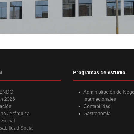
l
Programas de estudio
 ENDG
Administración de Neg
ón 2026
Internacionales
ación
Contabilidad
ana Jerárquica
Gastronomía
o Social
abilidad Social