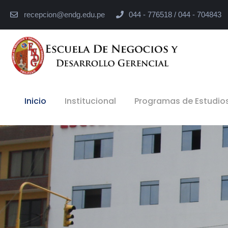
recepcion@endg.edu.pe
044 - 776518 / 044 - 704843
Inicio
Institucional
Programas de Estudio