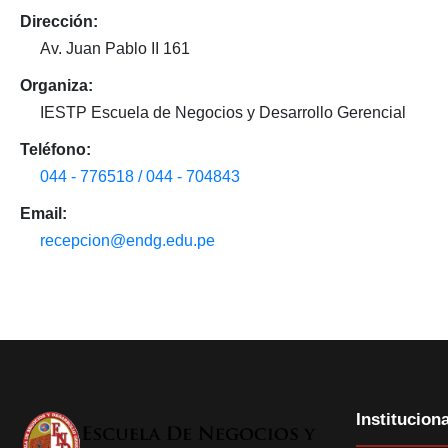
Dirección:
Av. Juan Pablo II 161
Organiza:
IESTP Escuela de Negocios y Desarrollo Gerencial
Teléfono:
044 - 776518 / 044 - 704843
Email:
recepcion@endg.edu.pe
Instituciona