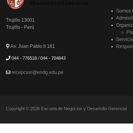
Somos
Admisi
Trujillo 13001
Organiz
Trujillo - Perú
Pl
Servici
Av. Juan Pablo II 161
Respons
044 - 776518 / 044 - 704843
recepcion@endg.edu.pe
Copyright © 2026 Escuela de Negocios y Desarrollo Gerencial