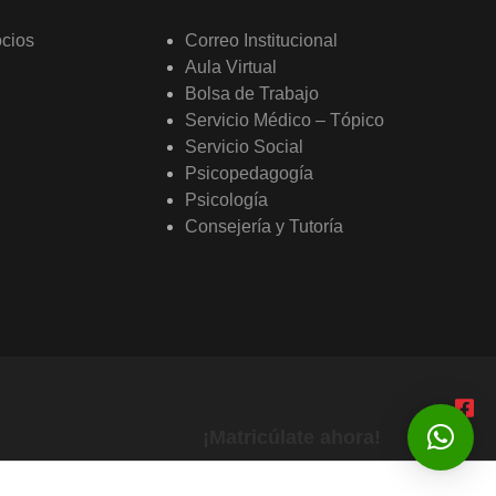
ocios
Correo Institucional
Aula Virtual
Bolsa de Trabajo
Servicio Médico – Tópico
Servicio Social
Psicopedagogía
Psicología
Consejería y Tutoría
¡Matricúlate ahora!