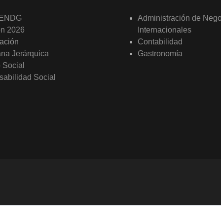
 ENDG
Administración de Neg
ón 2026
Internacionales
ación
Contabilidad
ana Jerárquica
Gastronomía
o Social
abilidad Social