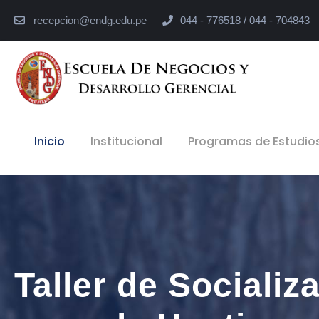
recepcion@endg.edu.pe
044 - 776518 / 044 - 704843
Inicio
Institucional
Programas de Estudio
Taller de Sociali