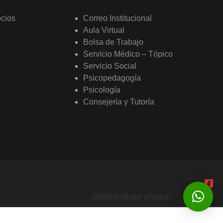
ocios
Correo Institucional
Aula Virtual
Bolsa de Trabajo
Servicio Médico – Tópico
Servicio Social
Psicopedagogía
Psicología
Consejería y Tutoría
¡Matricúlate ahora!