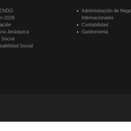
 ENDG
Administración de Neg
ón 2026
Internacionales
ación
Contabilidad
ana Jerárquica
Gastronomía
o Social
abilidad Social