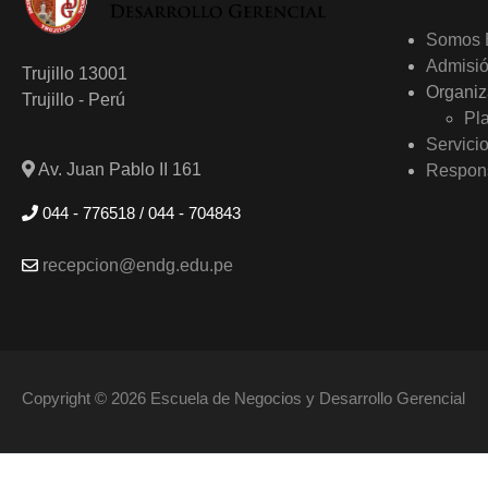
Somos
Admisi
Trujillo 13001
Organiz
Trujillo - Perú
Pl
Servici
Av. Juan Pablo II 161
Respons
044 - 776518 / 044 - 704843
recepcion@endg.edu.pe
Copyright © 2026 Escuela de Negocios y Desarrollo Gerencial