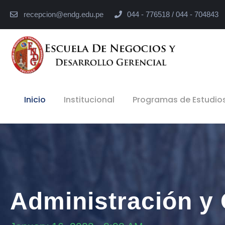
recepcion@endg.edu.pe
044 - 776518 / 044 - 704843
Inicio
Institucional
Programas de Estudio
Administración y 