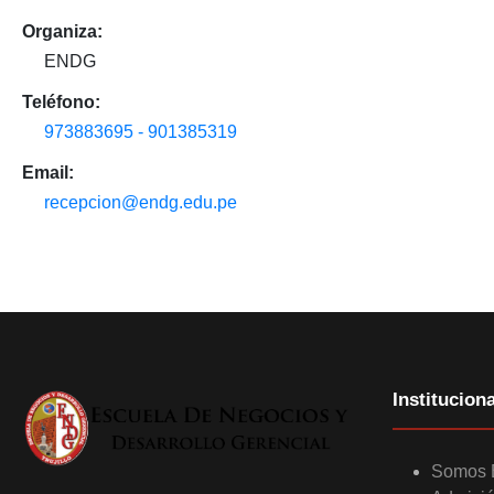
Organiza:
ENDG
Teléfono:
973883695 - 901385319
Email:
recepcion@endg.edu.pe
Instituciona
Somos